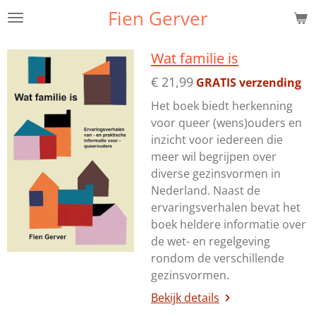
Fien Gerver
Ga
direct
naar
Wat familie is
de
€ 21,99
GRATIS verzending
hoofdinhoud
Het boek biedt herkenning
voor queer (wens)ouders en
inzicht voor iedereen die
meer wil begrijpen over
diverse gezinsvormen in
Nederland. Naast de
ervaringsverhalen bevat het
boek heldere informatie over
de wet- en regelgeving
rondom de verschillende
gezinsvormen.
Bekijk details